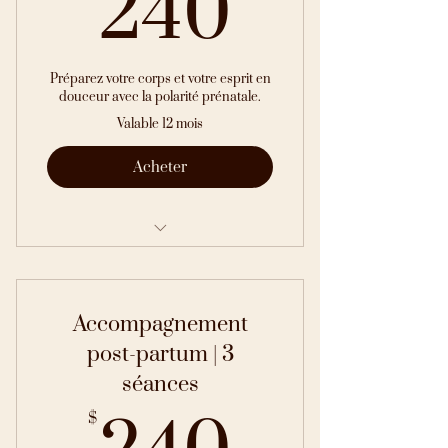
240$
240
Préparez votre corps et votre esprit en
douceur avec la polarité prénatale.
Valable 12 mois
Acheter
Polarité prénatale
Accompagnement
post-partum | 3
séances
240$
$