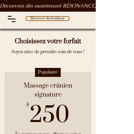
Découvrez dès maintenant RÉSONANCE, le rituel des rythm
Réserver du bonheur
Choisissez votre forfait
Soyez sûr.e de prendre soin de vous !
Populaire
Massage crânien
signature
250$
250
$