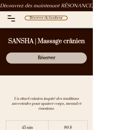
Découvrez dès maintenant RÉSONANCE, le rituel des rythm
Réserver du bonheur
SANSHA | Massage crânien
Réserver
Un rituel crânien inspiré des traditions
ancestrales pour apaiser corps, mental et
émotions.
80 dollars
canadiens
45 min
4
80 $