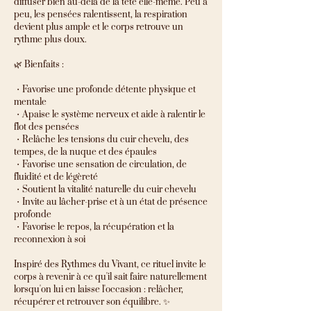
diffuser bien au-delà de la tête elle-même. Peu à
peu, les pensées ralentissent, la respiration
devient plus ample et le corps retrouve un
rythme plus doux.
🌿 Bienfaits :
・Favorise une profonde détente physique et
mentale
・Apaise le système nerveux et aide à ralentir le
flot des pensées
・Relâche les tensions du cuir chevelu, des
tempes, de la nuque et des épaules
・Favorise une sensation de circulation, de
fluidité et de légèreté
・Soutient la vitalité naturelle du cuir chevelu
・Invite au lâcher-prise et à un état de présence
profonde
・Favorise le repos, la récupération et la
reconnexion à soi
Inspiré des Rythmes du Vivant, ce rituel invite le
corps à revenir à ce qu'il sait faire naturellement
lorsqu'on lui en laisse l'occasion : relâcher,
récupérer et retrouver son équilibre. ✨