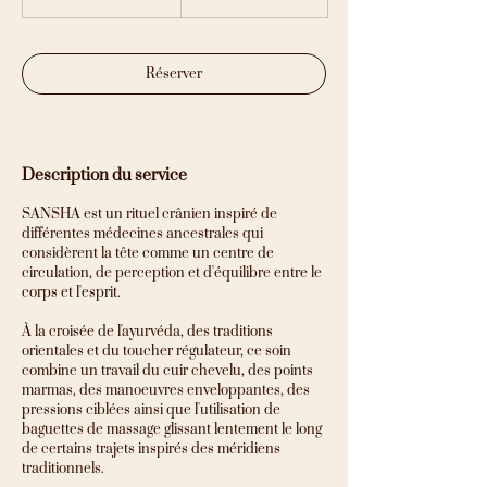
5
m
i
n
Réserver
Description du service
SANSHA est un rituel crânien inspiré de
différentes médecines ancestrales qui
considèrent la tête comme un centre de
circulation, de perception et d'équilibre entre le
corps et l'esprit.
À la croisée de l'ayurvéda, des traditions
orientales et du toucher régulateur, ce soin
combine un travail du cuir chevelu, des points
marmas, des manoeuvres enveloppantes, des
pressions ciblées ainsi que l'utilisation de
baguettes de massage glissant lentement le long
de certains trajets inspirés des méridiens
traditionnels.